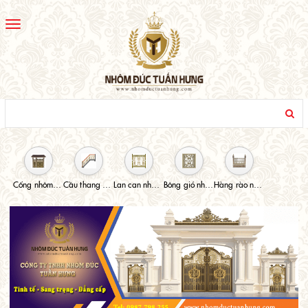
Toggle
navigation
Cổng nhôm đúc
Cầu thang nhôm đúc
Lan can nhôm đúc
Bông gió nhôm đúc
Hàng rào nhôm đúc