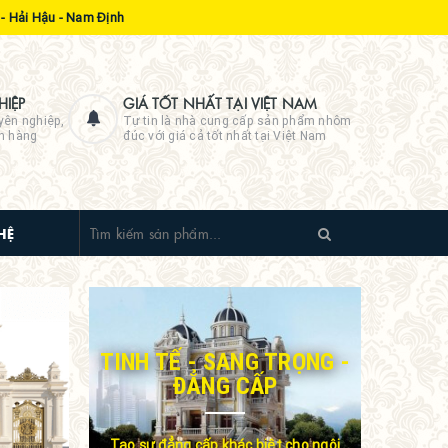
- Hải Hậu - Nam Định
IỆP
GIÁ TỐT NHẤT TẠI VIỆT NAM
yên nghiệp,
Tự tin là nhà cung cấp sản phẩm nhôm
ch hàng
đúc với giá cả tốt nhất tại Việt Nam
HỆ
TINH TẾ - SANG TRỌNG -
ĐẲNG CẤP
Tạo sự đẳng cấp khác biệt cho ngôi