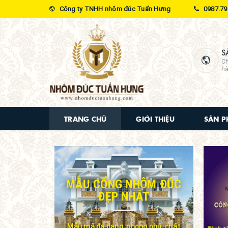
Công ty TNHH nhôm đúc Tuấn Hưng
0987.79
S
Ch
hà
TRANG CHỦ
GIỚI THIỆU
SẢN 
MẪU CỔNG NHÔM ĐÚC
ĐẸP NHẤT
Mẫu mã đa dạng, phong phú, chất