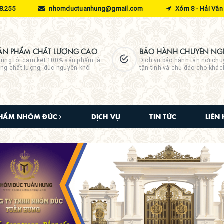
8.255
nhomductuanhung@gmail.com
Xóm 8 - Hải Vân 
ẢN PHẨM CHẤT LƯỢNG CAO
BẢO HÀNH CHUYÊN NGH
úng tôi cam kết 100% sản phẩm là
Dịch vụ bảo hành tận nơi chu
ng chất lượng, đúc nguyên khối
tận tình và chu đáo cho khá
PHẨM NHÔM ĐÚC
DỊCH VỤ
TIN TỨC
LIÊN 