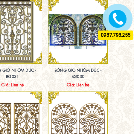
0987.798.255
 GIÓ NHÔM ĐÚC -
BÔNG GIÓ NHÔM ĐÚC -
BG031
BG030
Giá: Liên hệ
Giá: Liên hệ