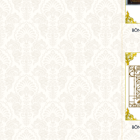
BÔN
BÔN