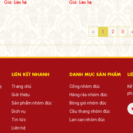
Giá: Liên hệ
Giá: Liên hệ
«
1
2
3
LIÊN KẾT NHANH
DANH MỤC SẢN PHẨM
LI
t
Trang chủ
Cổng nhôm đúc
Kế
ph
Giới thiệu
Hàng rào nhôm đúc
Sản phẩm nhôm đúc
Bông gió nhôm đúc
Dịch vụ
Cầu thang nhôm đúc
Tin tức
Lan can nhôm đúc
Liên hệ