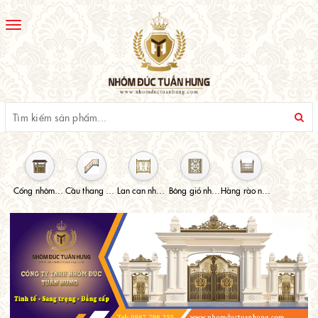
Toggle
navigation
Cổng nhôm đúc
Cầu thang nhôm đúc
Lan can nhôm đúc
Bông gió nhôm đúc
Hàng rào nhôm đúc