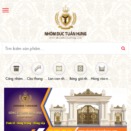
Toggle
navigation
Cổng nhôm đúc
Cầu thang nhôm đúc
Lan can nhôm đúc
Bông gió nhôm đúc
Hàng rào nhôm đúc