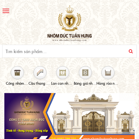
Toggle
navigation
Cổng nhôm đúc
Cầu thang nhôm đúc
Lan can nhôm đúc
Bông gió nhôm đúc
Hàng rào nhôm đúc