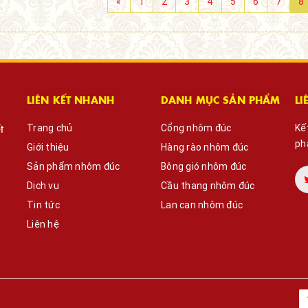
«
1
2
3
4
5
6
7
8
LIÊN KẾT NHANH
DANH MỤC SẢN PHẨM
LI
t
Trang chủ
Cổng nhôm đúc
Kế
ph
Giới thiệu
Hàng rào nhôm đúc
Sản phẩm nhôm đúc
Bông gió nhôm đúc
Dịch vụ
Cầu thang nhôm đúc
Tin tức
Lan can nhôm đúc
Liên hệ