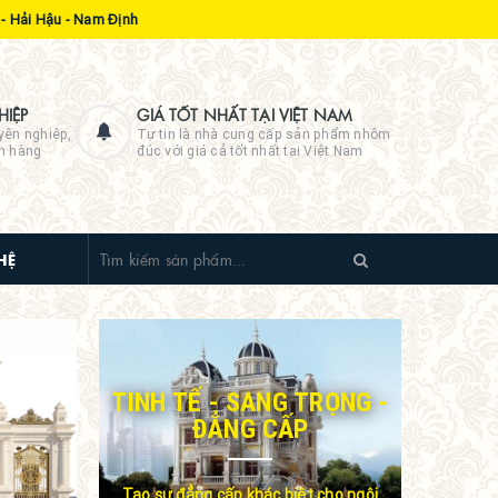
- Hải Hậu - Nam Định
IỆP
GIÁ TỐT NHẤT TẠI VIỆT NAM
yên nghiệp,
Tự tin là nhà cung cấp sản phẩm nhôm
ch hàng
đúc với giá cả tốt nhất tại Việt Nam
HỆ
TINH TẾ - SANG TRỌNG -
ĐẲNG CẤP
Tạo sự đẳng cấp khác biệt cho ngôi