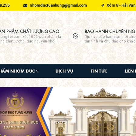
8.255
nhomductuanhung@gmail.com
Xóm 8 - Hải Vân 
ẢN PHẨM CHẤT LƯỢNG CAO
BẢO HÀNH CHUYÊN NGH
úng tôi cam kết 100% sản phẩm là
Dịch vụ bảo hành tận nơi chu
ng chất lượng, đúc nguyên khối
tận tình và chu đáo cho khá
PHẨM NHÔM ĐÚC
DỊCH VỤ
TIN TỨC
LIÊN 