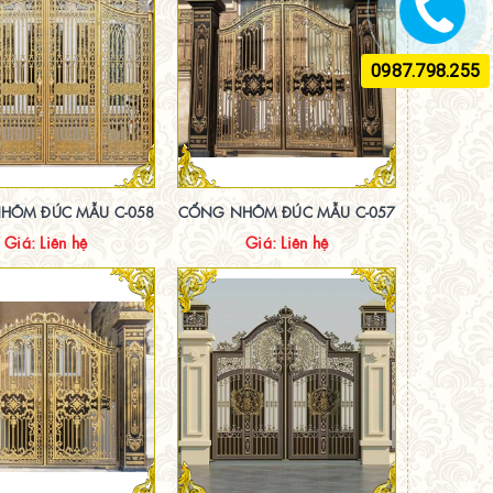
0987.798.255
HÔM ĐÚC MẪU C-058
CỔNG NHÔM ĐÚC MẪU C-057
Giá: Liên hệ
Giá: Liên hệ