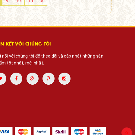
9
10
11
»
ÊN KẾT VỚI CHÚNG TÔI
t nối với chúng tôi để theo dõi và cập nhật những sản
ẩm tốt nhất, mới nhất.