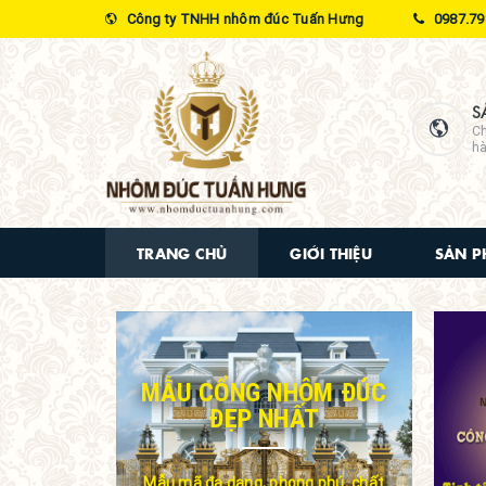
Công ty TNHH nhôm đúc Tuấn Hưng
0987.79
S
Ch
hà
TRANG CHỦ
GIỚI THIỆU
SẢN 
MẪU CỔNG NHÔM ĐÚC
ĐẸP NHẤT
Mẫu mã đa dạng, phong phú, chất