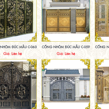
NHÔM ĐÚC MẪU C-060
CỔNG NHÔM ĐÚC MẪU C-059
CỔNG N
Giá: Liên hệ
Giá: Liên hệ