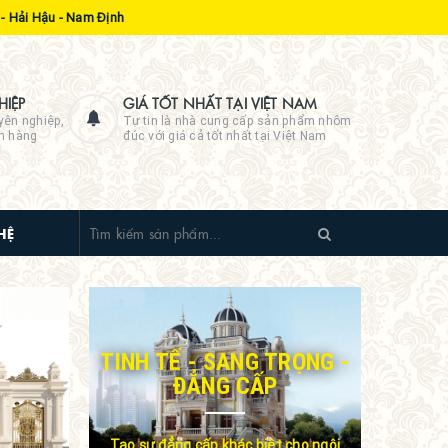
- Hải Hậu - Nam Định
IỆP
GIÁ TỐT NHẤT TẠI VIỆT NAM
yên nghiệp,
Tự tin là nhà cung cấp sản phẩm nhôm
ch hàng
đúc với giá cả tốt nhất tại Việt Nam
HỆ
TINH TẾ - SANG TRỌNG -
ĐẲNG CẤP
Tạo sự đẳng cấp khác biệt cho ngôi