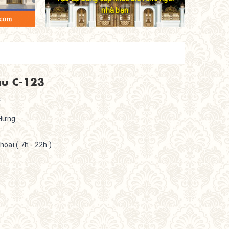
nhà bạn
u C-123
Hưng
oại ( 7h - 22h )