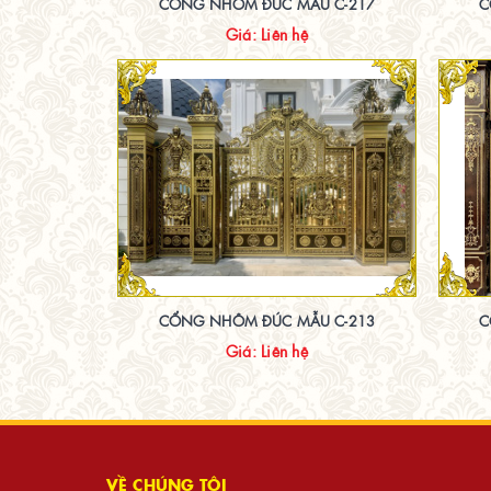
CỔNG NHÔM ĐÚC MẪU C-217
C
Giá: Liên hệ
CỔNG NHÔM ĐÚC MẪU C-213
C
Giá: Liên hệ
VỀ CHÚNG TÔI