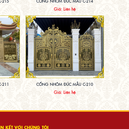
-215
CỔNG NHÔM ĐÚC MẪU C-214
Giá: Liên hệ
-211
CỔNG NHÔM ĐÚC MẪU C-210
Giá: Liên hệ
ÊN KẾT VỚI CHÚNG TÔI