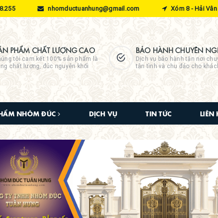
8.255
nhomductuanhung@gmail.com
Xóm 8 - Hải Vân 
ẢN PHẨM CHẤT LƯỢNG CAO
BẢO HÀNH CHUYÊN NGH
úng tôi cam kết 100% sản phẩm là
Dịch vụ bảo hành tận nơi chu
ng chất lượng, đúc nguyên khối
tận tình và chu đáo cho khá
PHẨM NHÔM ĐÚC
DỊCH VỤ
TIN TỨC
LIÊN 