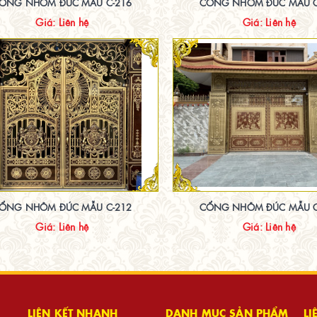
ỔNG NHÔM ĐÚC MẪU C-216
CỔNG NHÔM ĐÚC MẪU C
Giá: Liên hệ
Giá: Liên hệ
ỔNG NHÔM ĐÚC MẪU C-212
CỔNG NHÔM ĐÚC MẪU C
Giá: Liên hệ
Giá: Liên hệ
LIÊN KẾT NHANH
DANH MỤC SẢN PHẨM
LI