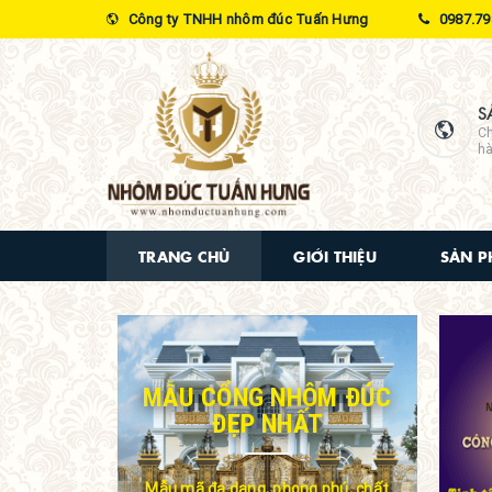
Công ty TNHH nhôm đúc Tuấn Hưng
0987.79
S
Ch
hà
TRANG CHỦ
GIỚI THIỆU
SẢN 
MẪU CỔNG NHÔM ĐÚC
ĐẸP NHẤT
Mẫu mã đa dạng, phong phú, chất